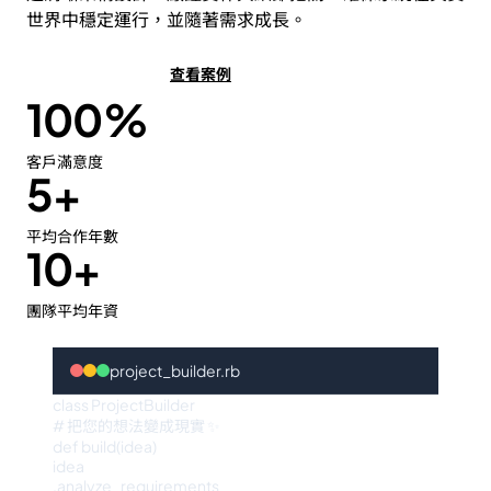
世界中穩定運行，並隨著需求成長。
免費諮詢
查看案例
100%
客戶滿意度
5+
平均合作年數
10+
團隊平均年資
project_builder.rb
class
ProjectBuilder
# 把您的想法變成現實 ✨
def
build
(idea)
idea
.
analyze_requirements