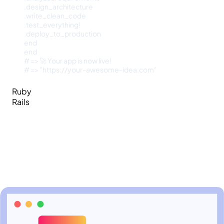
.
design_architecture
.
write_clean_code
.
test_everything!
.
deploy_to_production
end
end
# => 🚀 Your app is now live!
# => "https://your-awesome-idea.com"
Ruby
Rails