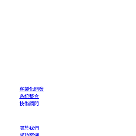
告訴我們您的需求，我們會在一個工作天內回覆您。
hello@brubecker.com
>_
Brubecker
Technology
專注品質的軟體開發團隊。為中小企業打造可靠、高效的
軟體系統。
服務項目
客製化開發
系統整合
技術顧問
關於公司
關於我們
成功案例